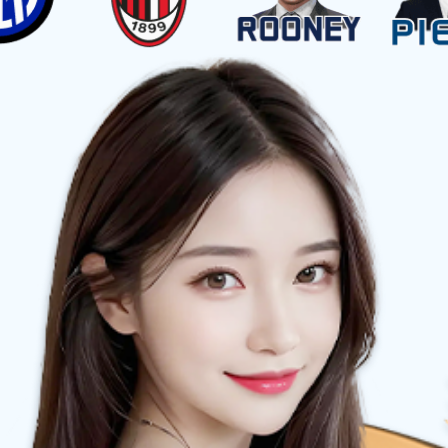
中超联赛第六轮战罢，武汉三镇主场不敌对手，
的新任主帅里卡多·罗德里格斯而言，这场失利不
区的泥潭。赛后，球迷和媒体将矛头直指俱乐部
队战绩崩盘的根源。这支曾在中超刮起“黑马旋风