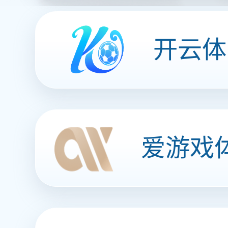
上一篇：
米球王31+5记三分无缘今日最佳！对…
热门推荐