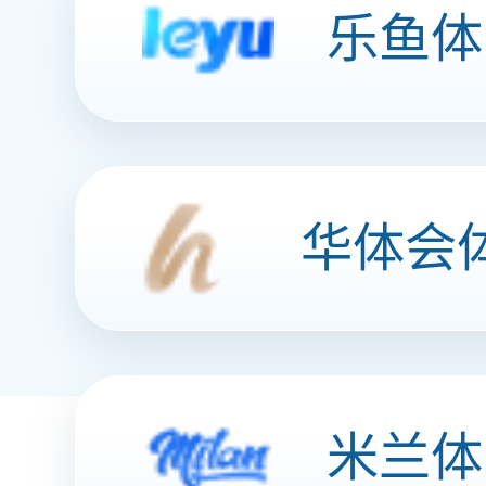
黄紫昌腰方肌损伤进入物
申花客场2-
理治疗阶
下上海德
2026-06-08
2026-06-06
推荐网站
球友会官网
爱游戏最新官网
开云体育下载
乐竞体育登录入口下载
爱游戏体育下载
爱游戏官方网站