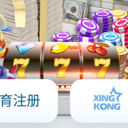
弃的旧将在新东家频频进球，而新援至今仍在中
球队内部人士透露：“管理层过分依赖数据模型选
这种脱离实际的引援思路，让武汉三镇在短短一
困局难解：转会窗口关闭后
随着夏季转会窗口关闭，武汉三镇已无法通过引
部挖掘潜力。里卡多已开始尝试变阵，将阵型调整为
轻边锋。但这样的调整能否见效，还要看球员们
接关系到球队命运，他们需要在关键时刻扛起责
教训相当惨痛——足球不仅是数据和战术的游戏
展望未来，武汉三镇若想摆脱困境，必须从管理
许只是阵痛，但如果不能尽快找到解决方案，这支
列”调整为“全力保级”。中超的残酷之处在于，