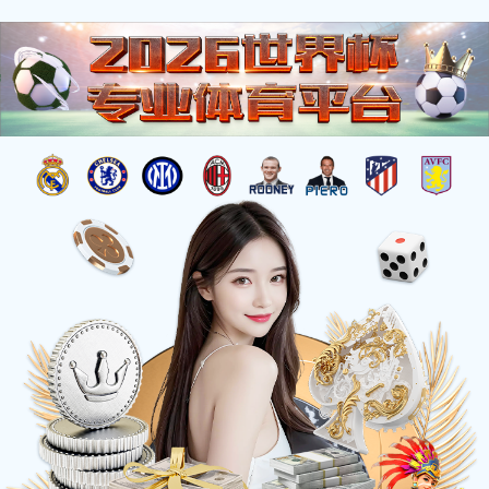
立即注册
爱游戏官网
官网 · 权威
体育数据平台
爱游戏官网 OFFICIAL WEBSITE
自2022年创立以来，
爱游戏官网
致力于为用户提供包
括NBA、英超、欧洲杯、LPL在内的热门赛事直播与数
据服务，广受用户信赖。
立即下载爱游戏官网APP