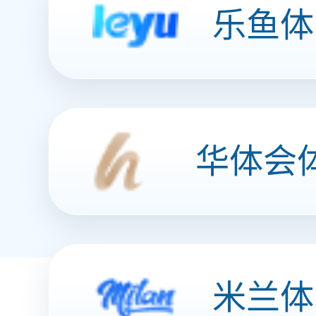
热门推荐
Doinb颈椎压迫神经导致
哈兰德脚部
手麻，LNG中
曼城欧冠冲
2026-05-23
2026-07-29
推荐网站
球友会官网