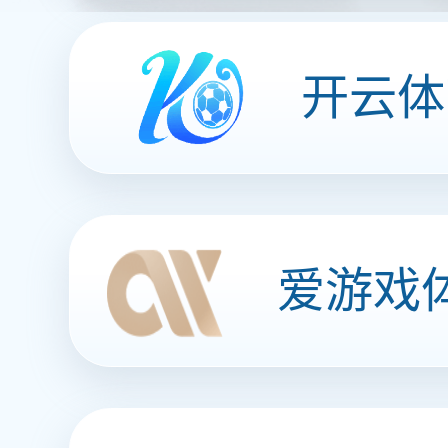
上一篇：
深圳新鹏城球员集体申诉对手越位…