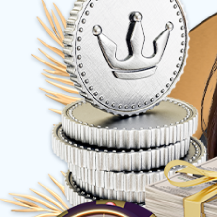
F1技术规则漏洞再遭热议，