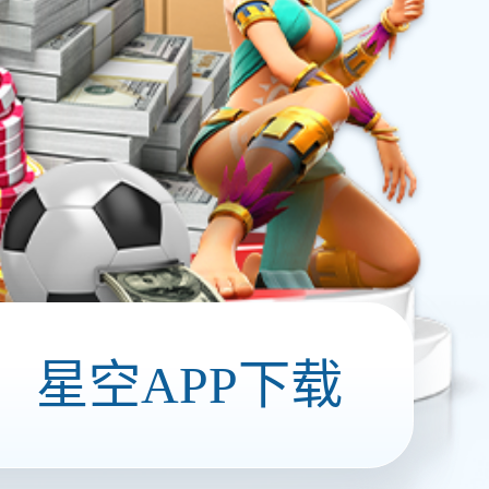
的体现。这一争论凸显了F1技术规则漏洞的
的进步使被动形变难以被精准量化。FIA技
入动态传感器或更严格的测试协议，以堵塞
对手的应对
了显著进步，从年初的中游车队跃升至争冠行
站排位赛中分别取得第二和第四，验证了可变
在匈牙利站前发布技术指令，明确禁止此类设
取消或罚款，这可能会改变冠军争夺格局。
，而FIA的裁决将决定这场技术军备竞赛的
术规则漏洞的利用与反制，始终是推动这项