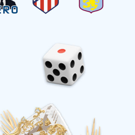
2026-06-08 00:23
29 次阅读
计是否违规？这一争议在比利时大奖赛期间
近期比赛中展现出的惊人直线速度，尤其是
引发了红牛、法拉利等对手的质疑。国际汽
得这一技术争议再度凸显F1规则解释的灰色