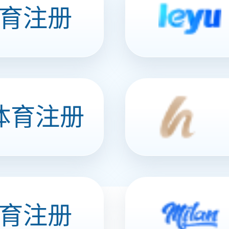
应力性骨折，
大连英博冲超后预算仅
F1技术
5000万排名
议，迈凯
2026-07-21
2026-06
联系我们