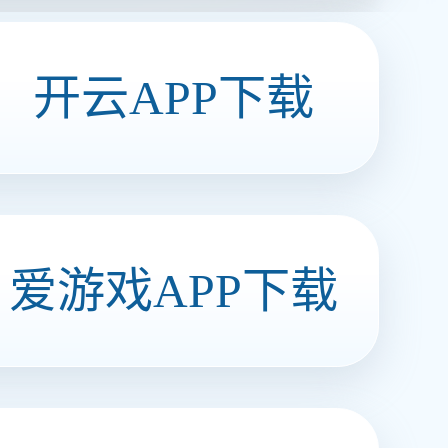
，更折射出F1规则制定的滞后性。随着材
试已难以全面覆盖动态形变。未来，FIA可
鼓励创新与维护公平之间取得平衡。对于迈
具备挑战顶级车队的技术实力。这一事件也
一个更精密、更透明的技术时代。
下一篇：
黄紫昌腰方肌损伤进入物理治疗阶