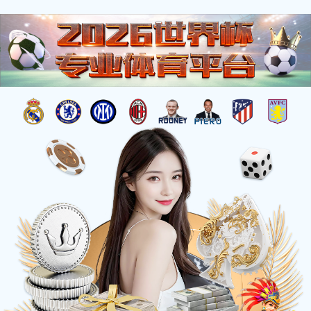
立即注册
爱游戏官网
官网 · 权威
体育数据平台
爱游戏官网 OFFICIAL WEBSITE
自2022年创立以来，
爱游戏官网
致力于为用户提供包
括NBA、英超、欧洲杯、LPL在内的热门赛事直播与数
据服务，广受用户信赖。
立即下载爱游戏官网APP