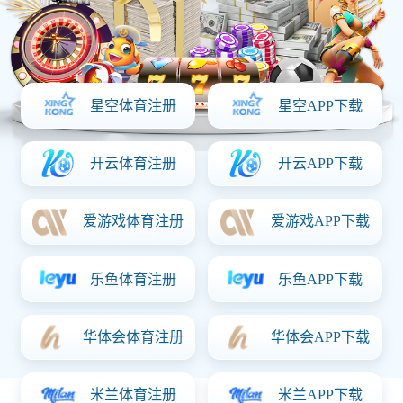
首页
/
体育动态
/ 正文