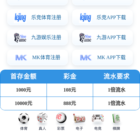
2026-05-26 13:49
59 次阅读
霍姆格伦护框能力vs文班亚马协防天赋：
年度最佳新秀内线防守数据对比
本赛季NBA年度最佳新秀的争夺，在切特·霍姆格伦与
维克托·文班亚马之间形成了白热化的较量。两位身高
臂长的内线新人，不仅用华丽的进攻数据惊艳联盟，
更在防守端展现了超越年龄的统治力。他们的护框与
协防，正重新定义现代内线的防守标准。本文将通过
核心防守数据，深入对比这两位天才的防守风格与效
率。